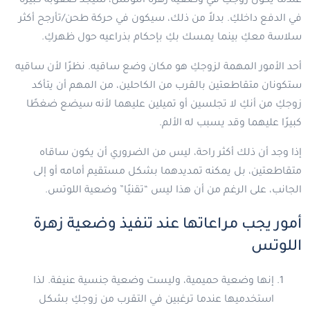
عندما يكون زوجكِ في وضعية زهرة اللوتس، سيجد صعوبة كبيرة
في الدفع داخلكِ. بدلاً من ذلك، سيكون في حركة طحن/تأرجح أكثر
سلاسة معكِ بينما يمسك بكِ بإحكام بذراعيه حول ظهركِ.
أحد الأمور المهمة لزوجكِ هو مكان وضع ساقيه. نظرًا لأن ساقيه
ستكونان متقاطعتين بالقرب من الكاحلين، من المهم أن يتأكد
زوجكِ من أنكِ لا تجلسين أو تميلين عليهما لأنه سيضع ضغطًا
كبيرًا عليهما وقد يسبب له الألم.
إذا وجد أن ذلك أكثر راحة، ليس من الضروري أن يكون ساقاه
متقاطعتين، بل يمكنه تمديدهما بشكل مستقيم أمامه أو إلى
الجانب، على الرغم من أن هذا ليس “تقنيًا” وضعية اللوتس.
أمور يجب مراعاتها عند تنفيذ وضعية زهرة
اللوتس
إنها وضعية حميمية، وليست وضعية جنسية عنيفة. لذا
استخدميها عندما ترغبين في التقرب من زوجكِ بشكل