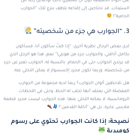
على أجواء الحميمية دون أن تشعري بأنكِ تواعدين رجلًا من
الستينات، قد تحتاجين إلى إقناعه بلطف بنزع تلك “الجوارب
الحامية”!
3. “الجوارب هي جزء من شخصيته”
لدى بعض الرجال نظرية أخرى: “إذا كنتُ سأكون أنا، فسأكون
بكامل أناقتي، والجوارب جزء من هويتي!” نعم، هذا هو الرجل الذي
قد يرتدي الجوارب حتى في الحمام. بالنسبة له، الجوارب تعبر عن جزء
من شخصيته، وربما تكون مجرد إكسسوار لا يمكن التخلي عنه.
هل تلاحظين ألوان الجوارب؟ ربما لديه مجموعة من الجوارب
المفضلة التي يعتقد أنها تجلب له الحظ، وحتى في اللحظات
الرومانسية، لا يمكنه التخلي عنها. هذه الجوارب ليست مجرد قطعة
ملابس عابرة، بل هي “أناقة القدمين”!
نصيحة: إذا كانت الجوارب تحتوي على رسوم
كوميدية