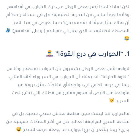
لكن لماذا؟ لماذا يُصر بعض الرجال على ترك الجوارب في أقدامهم
وكأنها جزء أساسي من التجربة الحميمية؟ هل هي مسألة راحة؟ أم
أن هناك سرًا عميقًا لا نفهمه نحن؟ دعينا نغوص في هذا اللغز
المضحك لنكتشف ما الذي يدور في عقولهم (أو على أقدامهم)!
1. “الجوارب هي درع القوة!”
لنواجه الأمر، بعض الرجال يشعرون بأن الجوارب تمنحهم نوعًا من
“القوة الخارقة”. قد يعتقد أن الجوارب هي السر وراء أدائه المثالي.
ربما هي درعه الحامي في مواجهة أي مفاجآت، مثل برودة غير
متوقعة على الأرض أو هجوم مفاجئ من قطتكِ التي تختبئ تحت
السرير!
فالجوارب هنا ليست مجرد قطعة قماش تغطي قدميه، بل هي
سلاحه السري لمواجهة العالم، حتى في أكثر اللحظات حميمية. من
يدري؟ ربما يشعر أن نزع الجوارب قد يجعله عرضة للخطر!