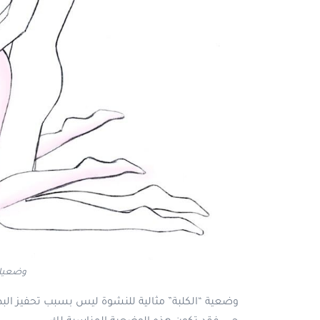
وضعيات
وضعية “الكلبة” مثالية للنشوة ليس بسبب تحفيز الب