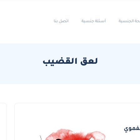
حة الجنسية
أسئلة جنسية
اتصل بنا
لعق القضيب
فموي